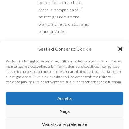
le melanzane!
Mamma e Figlia in
cucina
Gestisci Consenso Cookie
Per fornire le migliori esperienze, utilizziamo tecnologie come i cookie per
memorizzare e/o accedere alle informazioni del dispositivo. Il consenso a
queste tecnologie ci permetterà di elaborare dati come il comportamento
di navigazione o ID unici su questo sito. Non acconsentire o ritirare il
© COPYRIGHT
MAMMA E FIGLIA IN CUCINA
2026
. THEME BY
BLUCHIC
consenso può influire negativamente su alcune caratteristiche e funzioni.
Accetta
Nega
Visualizza le preferenze