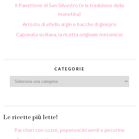
Caponata siciliana, la ricetta originale messinese
CATEGORIE
Le ricette più lette!
Paccheri con cozze, peperoncini verdi e pecorino
Caponata siciliana, la ricetta originale messinese
English Recipes
Ruota di pesce spada alla eoliana
Who we are