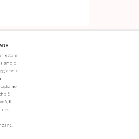
IADA
erfetta in
nsiamo e
eggiamo e
i
vogliamo
che è
rà, il
more.
anzane!