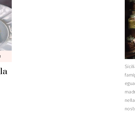
I
la
Sicil
fami
egua
madr
nella
nost