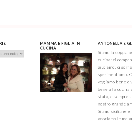
RIE
MAMMA E FIGLIA IN
ANTONELLA E G
CUCINA
Siamo la coppia p
cucina: ci compe
aiutiamo, ci sorr
sperimentiamo. C
vogliamo bene e 
bene alla cucina 
stata, e sempre sa
nostro grande a
Siamo siciliane e
adoriamo le mel