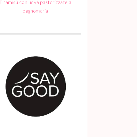
Tiramisù con uova pastorizzate a
bagnomaria