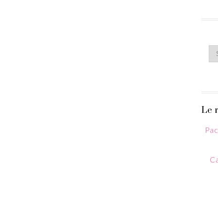
Le r
Pac
Ca