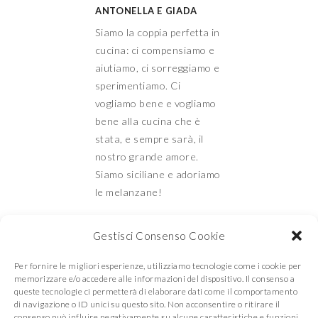
ANTONELLA E GIADA
Siamo la coppia perfetta in
cucina: ci compensiamo e
aiutiamo, ci sorreggiamo e
sperimentiamo. Ci
vogliamo bene e vogliamo
bene alla cucina che è
stata, e sempre sarà, il
nostro grande amore.
Siamo siciliane e adoriamo
le melanzane!
Gestisci Consenso Cookie
Mamma e Figlia in
Per fornire le migliori esperienze, utilizziamo tecnologie come i cookie per
memorizzare e/o accedere alle informazioni del dispositivo. Il consenso a
queste tecnologie ci permetterà di elaborare dati come il comportamento
di navigazione o ID unici su questo sito. Non acconsentire o ritirare il
consenso può influire negativamente su alcune caratteristiche e funzioni.