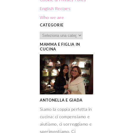
English Recipes
Who we are
CATEGORIE
MAMMA E FIGLIA IN
CUCINA
ANTONELLA E GIADA
Siamo la coppia perfetta in
cucina: ci compensiamo e
aiutiamo, ci sorreggiamo e
sperimentiamo. Ci