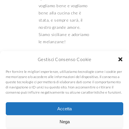
vogliamo bene e vogliamo
bene alla cucina che è
stata, e sempre sarà, il
nostro grande amore.
Siamo siciliane e adoriamo
le melanzane!
Gestisci Consenso Cookie
Mamma e Figlia in
Per fornire le migliori esperienze, utilizziamo tecnologie come i cookie per
memorizzare e/o accedere alle informazioni del dispositivo. Il consenso a
queste tecnologie ci permetterà di elaborare dati come il comportamento
di navigazione o ID unici su questo sito. Non acconsentire o ritirare il
cucina
consenso può influire negativamente su alcune caratteristiche e funzioni.
Accetta
© COPYRIGHT
MAMMA E FIGLIA IN CUCINA
2026
. THEME BY
BLUCHIC
Nega