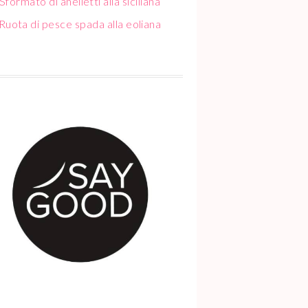
Sformato di anelletti alla siciliana
Ruota di pesce spada alla eoliana