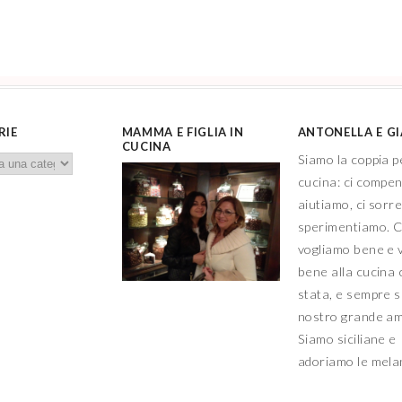
RIE
MAMMA E FIGLIA IN
ANTONELLA E G
CUCINA
Siamo la coppia p
cucina: ci compe
aiutiamo, ci sorr
sperimentiamo. C
vogliamo bene e 
bene alla cucina 
stata, e sempre sa
nostro grande a
Siamo siciliane e
adoriamo le mel