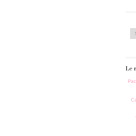
Le r
Pac
Ca