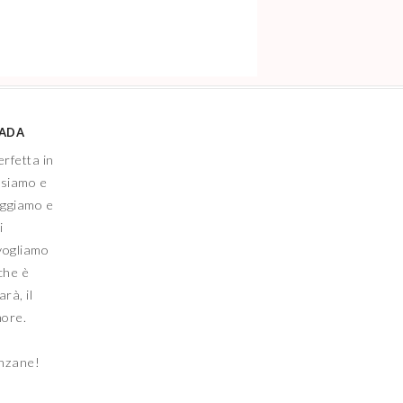
IADA
erfetta in
nsiamo e
eggiamo e
i
vogliamo
che è
rà, il
more.
anzane!