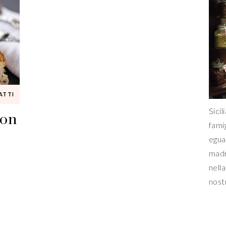
ATTI
ton
Sicil
fami
egua
madr
nella
nost