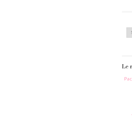
Le r
Pac