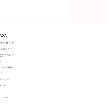
IADA
erfetta in
nsiamo e
eggiamo e
i
vogliamo
che è
rà, il
more.
anzane!