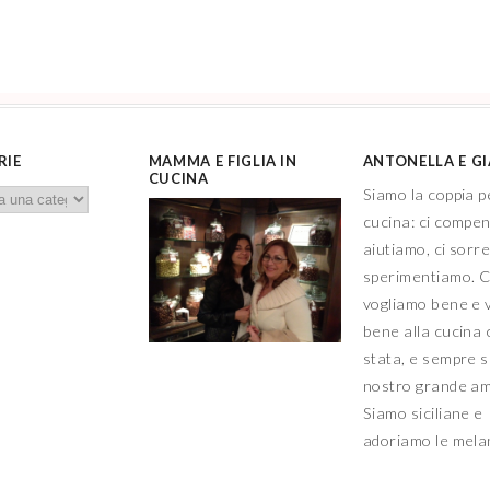
RIE
MAMMA E FIGLIA IN
ANTONELLA E G
CUCINA
Siamo la coppia p
cucina: ci compe
aiutiamo, ci sorr
sperimentiamo. C
vogliamo bene e 
bene alla cucina 
stata, e sempre sa
nostro grande a
Siamo siciliane e
adoriamo le mel