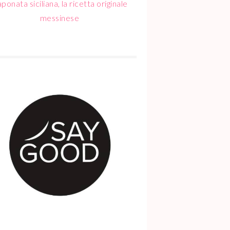
ponata siciliana, la ricetta originale
messinese