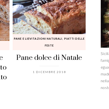
PANE E LIEVITAZIONI NATURALI
,
PIATTI DELLE
FESTE
e
Pane dolce di Natale
Sicil
fami
ito
egua
ito
1 DICEMBRE 2018
madr
nella
nost