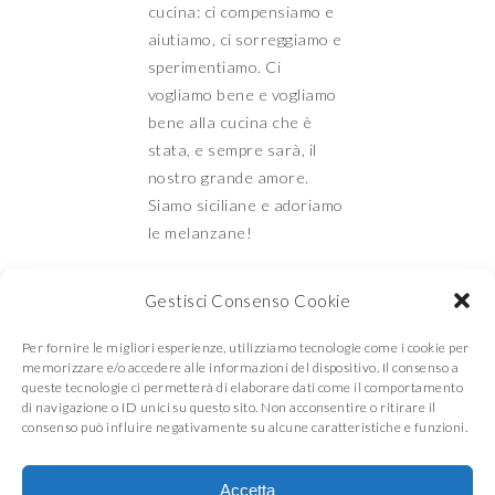
cucina: ci compensiamo e
aiutiamo, ci sorreggiamo e
sperimentiamo. Ci
vogliamo bene e vogliamo
bene alla cucina che è
stata, e sempre sarà, il
nostro grande amore.
Siamo siciliane e adoriamo
le melanzane!
Gestisci Consenso Cookie
Mamma e Figlia in
Per fornire le migliori esperienze, utilizziamo tecnologie come i cookie per
memorizzare e/o accedere alle informazioni del dispositivo. Il consenso a
queste tecnologie ci permetterà di elaborare dati come il comportamento
di navigazione o ID unici su questo sito. Non acconsentire o ritirare il
cucina
consenso può influire negativamente su alcune caratteristiche e funzioni.
Accetta