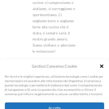
cucina: ci compensiamo e
aiutiamo, ci sorreggiamo e
sperimentiamo. Ci
vogliamo bene e vogliamo
bene alla cucina che è
stata, e sempre sarà, il
nostro grande amore.
Siamo siciliane e adoriamo
le melanzane!
Gestisci Consenso Cookie
Mamma e Figlia in
Per fornire le migliori esperienze, utilizziamo tecnologie come i cookie per
memorizzare e/o accedere alle informazioni del dispositivo. Il consenso a
queste tecnologie ci permetterà di elaborare dati come il comportamento
di navigazione o ID unici su questo sito. Non acconsentire o ritirare il
cucina
consenso può influire negativamente su alcune caratteristiche e funzioni.
Accetta