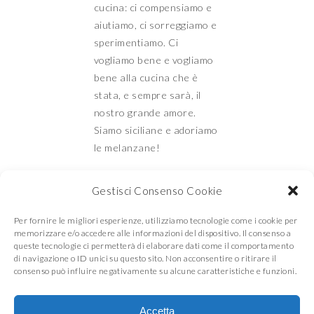
cucina: ci compensiamo e
aiutiamo, ci sorreggiamo e
sperimentiamo. Ci
vogliamo bene e vogliamo
bene alla cucina che è
stata, e sempre sarà, il
nostro grande amore.
Siamo siciliane e adoriamo
le melanzane!
Gestisci Consenso Cookie
Mamma e Figlia in
Per fornire le migliori esperienze, utilizziamo tecnologie come i cookie per
memorizzare e/o accedere alle informazioni del dispositivo. Il consenso a
queste tecnologie ci permetterà di elaborare dati come il comportamento
di navigazione o ID unici su questo sito. Non acconsentire o ritirare il
cucina
consenso può influire negativamente su alcune caratteristiche e funzioni.
Accetta