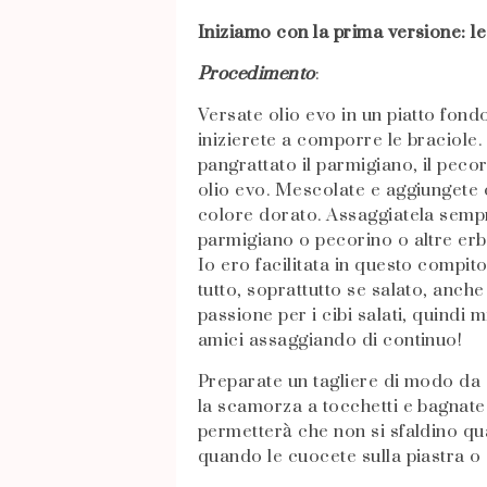
Iniziamo con la prima versione: le
Procedimento
:
Versate olio evo in un piatto fond
inizierete a comporre le braciole. 
pangrattato il parmigiano, il pecor
olio evo. Mescolate e aggiungete o
colore dorato. Assaggiatela sempr
parmigiano o pecorino o altre erbe
Io ero facilitata in questo compi
tutto, soprattutto se salato, anch
passione per i cibi salati, quindi 
amici assaggiando di continuo!
Preparate un tagliere di modo da 
la scamorza a tocchetti e bagnate 
permetterà che non si sfaldino qua
quando le cuocete sulla piastra o