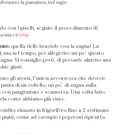
rderanno la panatura nel sugo.
o con i piselli, seguite il procedimento di
questa
ricetta.
ione:
quella delle braciole con la sugna! La
ì, ma nel tempo, per allegerire un po’ questo
 sugna. Vi consiglio però, di provarle almeno una
 due gusti.
sono gli stessi, l’unica accortezza che dovrete
punta di un coltello, un po’ di sugna sulla
la con pangrattato e scamorza. Una volta fatto
erla come abbiamo già visto.
ondito rimasto in frigorifero fino a 2 settimane
i piatti, come ad esempio i peperoni ripieni (a