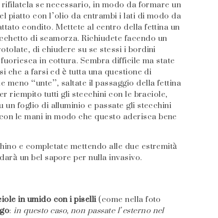
, rifilatela se necessario, in modo da formare un
l piatto con l’olio da entrambi i lati di modo da
ttato condito. Mettete al centro della fettina un
occhetto di scamorza. Richiudete facendo un
otolate, di chiudere su se stessi i bordini
 fuoriesca in cottura. Sembra difficile ma state
rsi che a farsi ed è tutta una questione di
e meno “unte”, saltate il passaggio della fettina
r riempito tutti gli stecchini con le braciole,
 un foglio di alluminio e passate gli stecchini
 con le mani in modo che questo aderisca bene
cchino e completate mettendo alle due estremità
 darà un bel sapore per nulla invasivo.
ciole in umido con i piselli
(come nella foto
ugo
:
in questo caso, non passate l’esterno nel