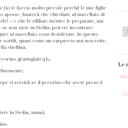
le (io le faccio molto piccole perché le mie figlie
o spesse, basterà che chiediate al macellaio di
le! – e che le rifiliate mentre le preparate, ma
e non siete in Sicilia, potrete incontrare
egare al macellaio cosa desiderate. In questo
ine sottili, quasi come un carpaccio ma non rotte,
la vitellina;
corino grattugiati q.b.;
Le r
i finemente;
Pac
 pepe vi servirà se il pecorino che avete preso è
Ca
ete in Sicilia, tuma);
ino.