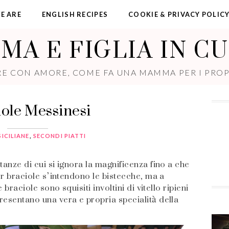
E ARE
ENGLISH RECIPES
COOKIE & PRIVACY POLIC
A E FIGLIA IN C
E CON AMORE, COME FA UNA MAMMA PER I PROPR
ole Messinesi
SICILIANE
,
SECONDI PIATTI
tanze di cui si ignora la magnificenza fino a che
per braciole s’intendono le bistecche, ma a
 braciole sono squisiti involtini di vitello ripieni
resentano una vera e propria specialità della