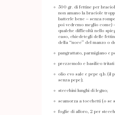
500 gr. di fettine per bracio
non amano la braciole tropp
batterle bene – senza romper
poi vedremo meglio come) – s
qualche difficoltà nello spi
caso, chiedetegli delle fett
della “noce” del manzo o del
pangrattato, parmigiano e pe
prezzemolo e basilico tritat
olio evo sale e pepe q.b. (il
senza pepe);
stecchini lunghi di legno;
scamorza a tocchetti (o se si
foglie di alloro, 2 per stecch