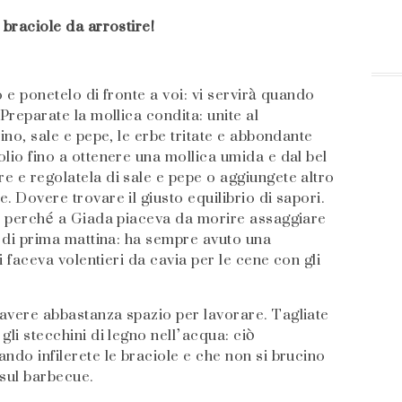
 braciole da arrostire!
o e ponetelo di fronte a voi: vi servirà quando
Preparate la mollica condita: unite al
ino, sale e pepe, le erbe tritate e abbondante
lio fino a ottenere una mollica umida e dal bel
e e regolatela di sale e pepe o aggiungete altro
. Dovere trovare il giusto equilibrio di sapori.
to perché a Giada piaceva da morire assaggiare
e di prima mattina: ha sempre avuto una
mi faceva volentieri da cavia per le cene con gli
avere abbastanza spazio per lavorare. Tagliate
gli stecchini di legno nell’acqua: ciò
ndo infilerete le braciole e che non si brucino
 sul barbecue.