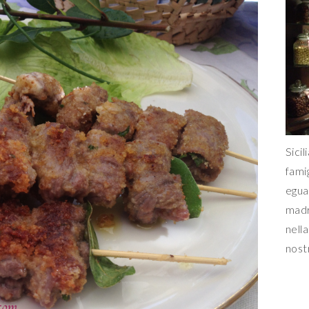
Sicil
fami
egua
madr
nella
nost