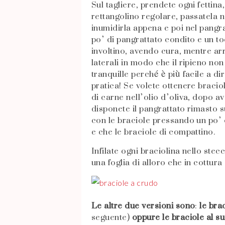
Sul tagliere, prendete ogni fettina
rettangolino regolare, passatela ne
inumidirla appena e poi nel pangra
po’ di pangrattato condito e un t
involtino, avendo cura, mentre arr
laterali in modo che il ripieno non
tranquille perché è più facile a di
pratica! Se volete ottenere braciol
di carne nell’olio d’oliva, dopo ave
disponete il pangrattato rimasto su
con le braciole pressando un po’
e che le braciole di compattino.
Infilate ogni braciolina nello ste
una foglia di alloro che in cottura
Le altre due versioni sono
:
le bra
seguente)
oppure le braciole al s