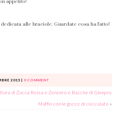
on appetito!
 dedicata alle braciole. Guardate cosa ha fatto!
MBRE 2015
|
0 COMMENT
ttura di Zucca Rossa e Zenzero e Bacche di Ginepro
Muffin con le gocce di cioccolato
»