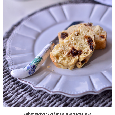
cake-epice-torta-salata-speziata