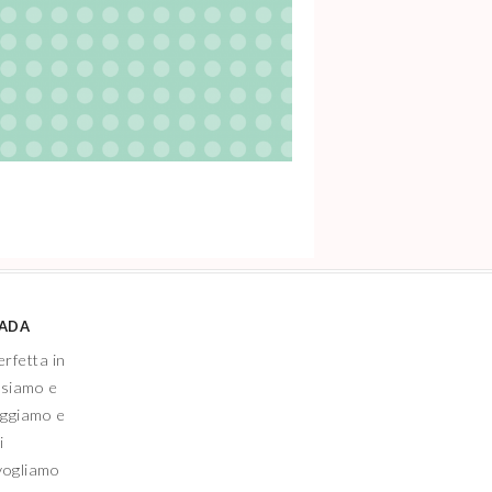
IADA
erfetta in
nsiamo e
eggiamo e
i
vogliamo