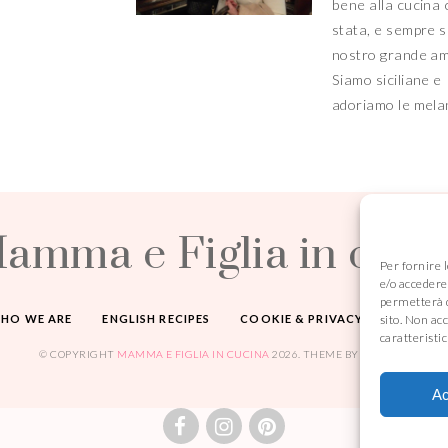
bene alla cucina 
stata, e sempre sa
nostro grande a
Siamo siciliane e
adoriamo le mel
amma e Figlia in cuci
Per fornire 
e/o accedere 
permetterà d
HO WE ARE
ENGLISH RECIPES
COOKIE & PRIVACY POLICY
sito. Non ac
caratteristic
© COPYRIGHT
MAMMA E FIGLIA IN CUCINA
2026
. THEME BY
BLUCHIC
Ac