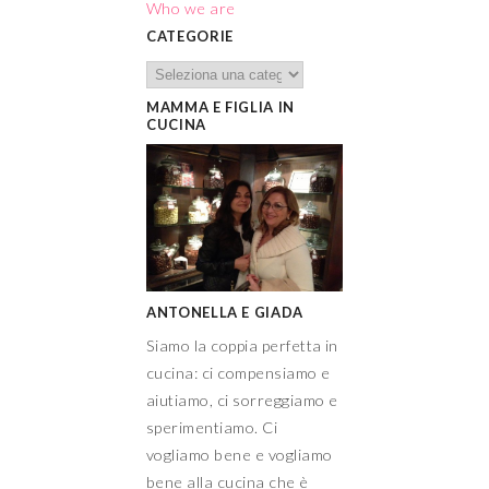
Who we are
CATEGORIE
MAMMA E FIGLIA IN
CUCINA
ANTONELLA E GIADA
Siamo la coppia perfetta in
cucina: ci compensiamo e
aiutiamo, ci sorreggiamo e
sperimentiamo. Ci
vogliamo bene e vogliamo
bene alla cucina che è