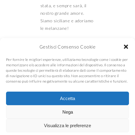
stata, e sempre sarà, il
nostro grande amore.
Siamo siciliane e adoriamo
le melanzane!
Gestisci Consenso Cookie
Mamma e Figlia in
Per fornire le migliori esperienze, utilizziamo tecnologie come i cookie per
memorizzare e/o accedere alle informazioni del dispositivo. Il consenso a
queste tecnologie ci permetterà di elaborare dati come il comportamento
di navigazione o ID unici su questo sito. Non acconsentire o ritirare il
cucina
consenso può influire negativamente su alcune caratteristiche e funzioni.
Accetta
© COPYRIGHT
MAMMA E FIGLIA IN CUCINA
2026
. THEME BY
BLUCHIC
Nega
Visualizza le preferenze