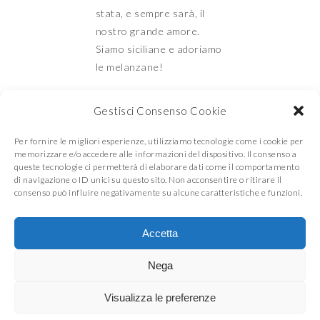
stata, e sempre sarà, il
nostro grande amore.
Siamo siciliane e adoriamo
le melanzane!
Gestisci Consenso Cookie
Mamma e Figlia in
Per fornire le migliori esperienze, utilizziamo tecnologie come i cookie per
memorizzare e/o accedere alle informazioni del dispositivo. Il consenso a
queste tecnologie ci permetterà di elaborare dati come il comportamento
di navigazione o ID unici su questo sito. Non acconsentire o ritirare il
cucina
consenso può influire negativamente su alcune caratteristiche e funzioni.
Accetta
© COPYRIGHT
MAMMA E FIGLIA IN CUCINA
2026
. THEME BY
BLUCHIC
Nega
Visualizza le preferenze