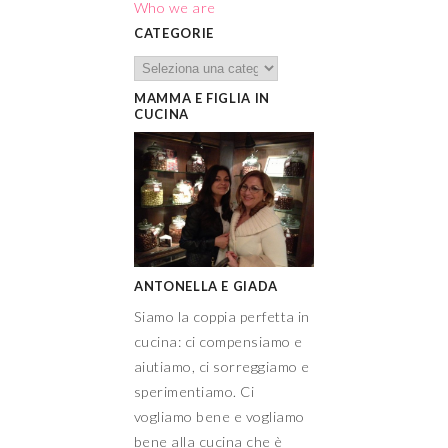
Who we are
CATEGORIE
MAMMA E FIGLIA IN
CUCINA
ANTONELLA E GIADA
Siamo la coppia perfetta in
cucina: ci compensiamo e
aiutiamo, ci sorreggiamo e
sperimentiamo. Ci
vogliamo bene e vogliamo
bene alla cucina che è