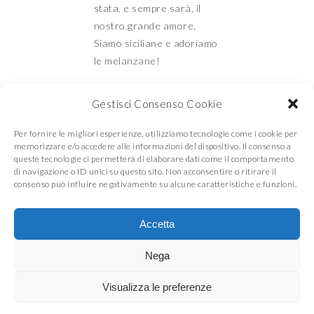
stata, e sempre sarà, il
nostro grande amore.
Siamo siciliane e adoriamo
le melanzane!
Gestisci Consenso Cookie
Mamma e Figlia in
Per fornire le migliori esperienze, utilizziamo tecnologie come i cookie per
memorizzare e/o accedere alle informazioni del dispositivo. Il consenso a
queste tecnologie ci permetterà di elaborare dati come il comportamento
di navigazione o ID unici su questo sito. Non acconsentire o ritirare il
cucina
consenso può influire negativamente su alcune caratteristiche e funzioni.
Accetta
© COPYRIGHT
MAMMA E FIGLIA IN CUCINA
2026
. THEME BY
BLUCHIC
Nega
Visualizza le preferenze