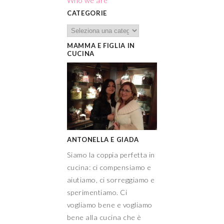
Who we are
CATEGORIE
MAMMA E FIGLIA IN
CUCINA
ANTONELLA E GIADA
Siamo la coppia perfetta in
cucina: ci compensiamo e
aiutiamo, ci sorreggiamo e
sperimentiamo. Ci
vogliamo bene e vogliamo
bene alla cucina che è