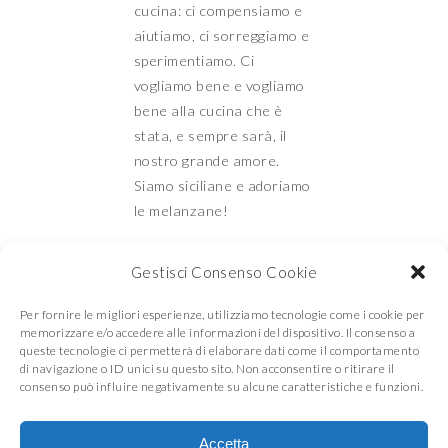
cucina: ci compensiamo e
aiutiamo, ci sorreggiamo e
sperimentiamo. Ci
vogliamo bene e vogliamo
bene alla cucina che è
stata, e sempre sarà, il
nostro grande amore.
Siamo siciliane e adoriamo
le melanzane!
Gestisci Consenso Cookie
Mamma e Figlia in
Per fornire le migliori esperienze, utilizziamo tecnologie come i cookie per
memorizzare e/o accedere alle informazioni del dispositivo. Il consenso a
queste tecnologie ci permetterà di elaborare dati come il comportamento
di navigazione o ID unici su questo sito. Non acconsentire o ritirare il
cucina
consenso può influire negativamente su alcune caratteristiche e funzioni.
Accetta