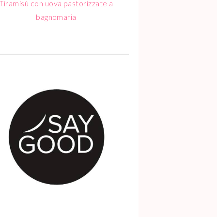
Tiramisù con uova pastorizzate a
bagnomaria