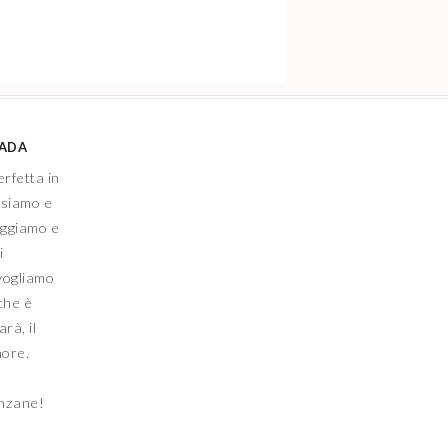
IADA
erfetta in
nsiamo e
eggiamo e
i
vogliamo
che è
rà, il
more.
anzane!