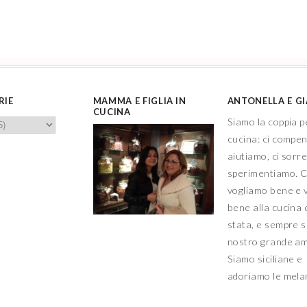
RIE
MAMMA E FIGLIA IN
ANTONELLA E G
CUCINA
Siamo la coppia p
cucina: ci compe
aiutiamo, ci sorr
sperimentiamo. C
vogliamo bene e 
bene alla cucina 
stata, e sempre sa
nostro grande a
Siamo siciliane e
adoriamo le mel