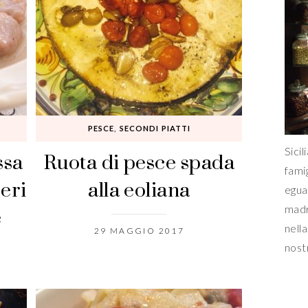
PESCE
,
SECONDI PIATTI
ssa
Ruota di pesce spada
Sicil
fami
eri
alla eoliana
egua
e
madr
nella
29 MAGGIO 2017
nost