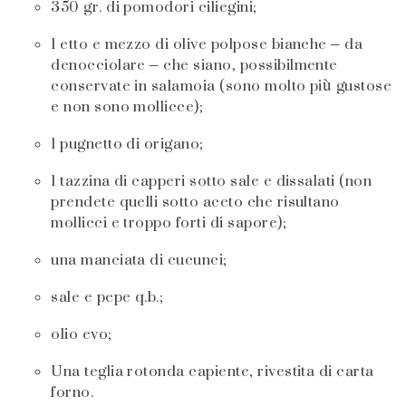
350 gr. di pomodori ciliegini;
1 etto e mezzo di olive polpose bianche – da
denocciolare – che siano, possibilmente
conservate in salamoia (sono molto più gustose
e non sono mollicce);
1 pugnetto di origano;
1 tazzina di capperi sotto sale e dissalati (non
prendete quelli sotto aceto che risultano
mollicci e troppo forti di sapore);
una manciata di cucunci;
sale e pepe q.b.;
olio evo;
Una teglia rotonda capiente, rivestita di carta
forno.