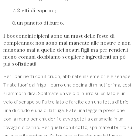
2 etti di caprino;
un panetto di burro.
I bocconcini ripieni sono un must delle feste di
compleanno: non sono mai mancate alle nostre e non
mancano mai a quelle dei nostri figli ma per renderli
meno comuni dobbiamo scegliere ingredienti un pò
più sofisticati!
Per i paninetti con il crudo, abbinate insieme brie e senape.
Tirate fuori dal frigo il burro una decina di minuti prima, così
si ammorbidirà. Spalmate un velo di burro su un lato e un
velo di senape sull’altro lato e farcite con una fetta di brie,
una di crudo e una di lattuga. Fate una leggera pressione
con la mano per chiuderli e avvolgeteli a caramella in un
tovagliolo carino. Per quelli con il cotto, spalmate il burro su
un lato e il caprino sull’altro lato, e farcite con lattuga e