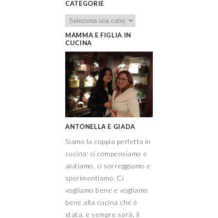
ANTONELLA E GIADA
Siamo la coppia perfetta in
cucina: ci compensiamo e
aiutiamo, ci sorreggiamo e
sperimentiamo. Ci
vogliamo bene e vogliamo
bene alla cucina che è
stata, e sempre sarà, il
nostro grande amore.
Siamo siciliane e adoriamo
le melanzane!