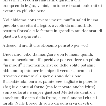
Sbizzarritevi con la fantasia: ogni idea che
comprenda legno, vimini, cartone e tessuti colorati di
cotone va più che bene.
Noi abbiamo conservato i nostri muffin salati in una
piccola cassetta du legno, avvolti da un morbido
tessuto floreale e le frittate in grandi piatti decorati di
plastica trasparente.
Adesso, il menù che abbiamo pensato per voi!
Dicevamo, cibo da mangiare con le mani, quindi,
intanto pensiamo all’aperitivo: per rendere un pò più
“in mood” il momento, invece delle solite patatine
abbiamo optato per le chips di verdura, ormai si
trovano ovunque al super e sono deliziose.
Barbabietola, carote, patate ecc. tagliate in piccole
sfoglie e cotte al forno (ma le trovate anche fritte):
sono colorate e super gustose! Mettetele dentro i
sacchetti di carta della frutta, e così anche i ritz e i
taralli. Nelle bocce di vetro da conserva di vetro,