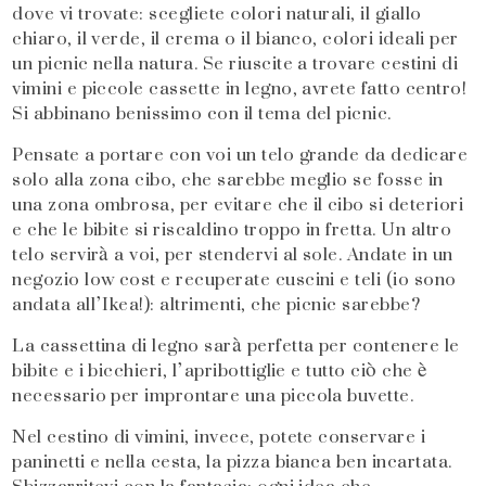
dove vi trovate: scegliete colori naturali, il giallo
chiaro, il verde, il crema o il bianco, colori ideali per
un picnic nella natura. Se riuscite a trovare cestini di
vimini e piccole cassette in legno, avrete fatto centro!
Si abbinano benissimo con il tema del picnic.
Pensate a portare con voi un telo grande da dedicare
solo alla zona cibo, che sarebbe meglio se fosse in
una zona ombrosa, per evitare che il cibo si deteriori
e che le bibite si riscaldino troppo in fretta. Un altro
telo servirà a voi, per stendervi al sole. Andate in un
negozio low cost e recuperate cuscini e teli (io sono
andata all’Ikea!): altrimenti, che picnic sarebbe?
La cassettina di legno sarà perfetta per contenere le
bibite e i bicchieri, l’apribottiglie e tutto ciò che è
necessario per improntare una piccola buvette.
Nel cestino di vimini, invece, potete conservare i
paninetti e nella cesta, la pizza bianca ben incartata.