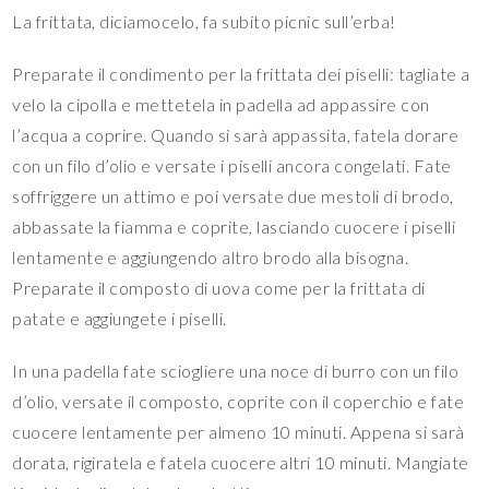
La frittata, diciamocelo, fa subito picnic sull’erba!
Preparate il condimento per la frittata dei piselli: tagliate a
velo la cipolla e mettetela in padella ad appassire con
l’acqua a coprire. Quando si sarà appassita, fatela dorare
con un filo d’olio e versate i piselli ancora congelati. Fate
soffriggere un attimo e poi versate due mestoli di brodo,
abbassate la fiamma e coprite, lasciando cuocere i piselli
lentamente e aggiungendo altro brodo alla bisogna.
Preparate il composto di uova come per la frittata di
patate e aggiungete i piselli.
In una padella fate sciogliere una noce di burro con un filo
d’olio, versate il composto, coprite con il coperchio e fate
cuocere lentamente per almeno 10 minuti. Appena si sarà
dorata, rigiratela e fatela cuocere altri 10 minuti. Mangiate