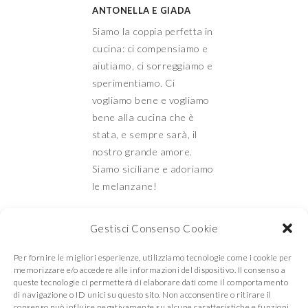
ANTONELLA E GIADA
Siamo la coppia perfetta in
cucina: ci compensiamo e
aiutiamo, ci sorreggiamo e
sperimentiamo. Ci
vogliamo bene e vogliamo
bene alla cucina che è
stata, e sempre sarà, il
nostro grande amore.
Siamo siciliane e adoriamo
le melanzane!
Gestisci Consenso Cookie
Mamma e Figlia in
Per fornire le migliori esperienze, utilizziamo tecnologie come i cookie per
memorizzare e/o accedere alle informazioni del dispositivo. Il consenso a
queste tecnologie ci permetterà di elaborare dati come il comportamento
di navigazione o ID unici su questo sito. Non acconsentire o ritirare il
consenso può influire negativamente su alcune caratteristiche e funzioni.