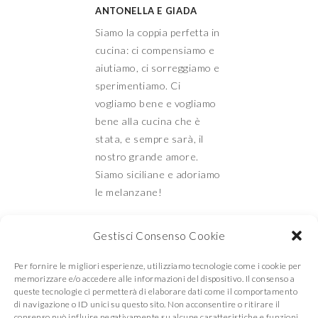
ANTONELLA E GIADA
Siamo la coppia perfetta in
cucina: ci compensiamo e
aiutiamo, ci sorreggiamo e
sperimentiamo. Ci
vogliamo bene e vogliamo
bene alla cucina che è
stata, e sempre sarà, il
nostro grande amore.
Siamo siciliane e adoriamo
le melanzane!
Gestisci Consenso Cookie
Mamma e Figlia in
Per fornire le migliori esperienze, utilizziamo tecnologie come i cookie per
memorizzare e/o accedere alle informazioni del dispositivo. Il consenso a
queste tecnologie ci permetterà di elaborare dati come il comportamento
di navigazione o ID unici su questo sito. Non acconsentire o ritirare il
consenso può influire negativamente su alcune caratteristiche e funzioni.