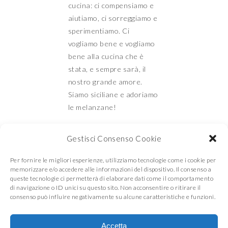
cucina: ci compensiamo e
aiutiamo, ci sorreggiamo e
sperimentiamo. Ci
vogliamo bene e vogliamo
bene alla cucina che è
stata, e sempre sarà, il
nostro grande amore.
Siamo siciliane e adoriamo
le melanzane!
Gestisci Consenso Cookie
Mamma e Figlia in
Per fornire le migliori esperienze, utilizziamo tecnologie come i cookie per
memorizzare e/o accedere alle informazioni del dispositivo. Il consenso a
queste tecnologie ci permetterà di elaborare dati come il comportamento
di navigazione o ID unici su questo sito. Non acconsentire o ritirare il
cucina
consenso può influire negativamente su alcune caratteristiche e funzioni.
Accetta