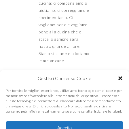
cucina: ci compensiamo e
aiutiamo, ci sorreggiamo e
sperimentiamo. Ci
vogliamo bene e vogliamo
bene alla cucina che è
stata, e sempre sarà, il
nostro grande amore.
Siamo siciliane e adoriamo
le melanzane!
Gestisci Consenso Cookie
Mamma e Figlia in
Per fornire le migliori esperienze, utilizziamo tecnologie come i cookie per
memorizzare e/o accedere alle informazioni del dispositivo. Il consenso a
queste tecnologie ci permetterà di elaborare dati come il comportamento
di navigazione o ID unici su questo sito. Non acconsentire o ritirare il
cucina
consenso può influire negativamente su alcune caratteristiche e funzioni.
Accetta