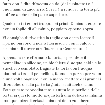
fatto con 2 dita d0acqua calda (dal rubinetto) e 2
cucchiaini di zucchero. Servirà a rendere la torta più
soffice anche nella parte superiore.
Qualora vi si colori troppo nei primi 10 minuti, coprite
con un foglio di alluminio, poggiato appena sopra.
Vi consiglio di rivestire la teglia con carta forno: il
ripieno burroso tende a fuoriuscire con il calore e
rischiate di dover strofinare uso Cenerentola!
Appena avrete sformato la torta, riprendete il
pennellino in silicone, un bicchiere d’acqua calda e lo
zucchero semolato. Bagnate la torta con l’acqua
aiutandovi con il pennellino, fatene un pezzo per volta
e una volta bagnato, con la mano, mettete dei granelli
di zucchero sulla parte bagnata: si attaccheranno.
Fate questo procedimento su tutta la superficie della
torta, in questo modo acquisterà una dolcezza infinita
con quei piccoli cristalli bianchi dello zucchero,