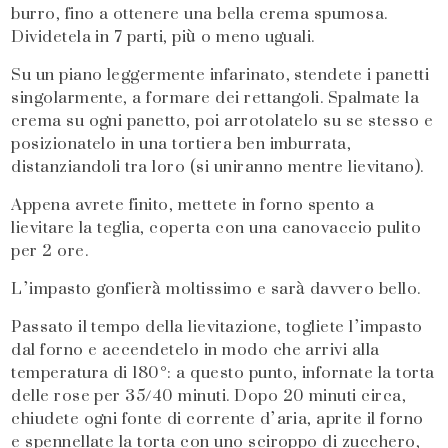
burro, fino a ottenere una bella crema spumosa.
Dividetela in 7 parti, più o meno uguali.
Su un piano leggermente infarinato, stendete i panetti
singolarmente, a formare dei rettangoli. Spalmate la
crema su ogni panetto, poi arrotolatelo su se stesso e
posizionatelo in una tortiera ben imburrata,
distanziandoli tra loro (si uniranno mentre lievitano).
Appena avrete finito, mettete in forno spento a
lievitare la teglia, coperta con una canovaccio pulito
per 2 ore.
L’impasto gonfierà moltissimo e sarà davvero bello.
Passato il tempo della lievitazione, togliete l’impasto
dal forno e accendetelo in modo che arrivi alla
temperatura di 180°: a questo punto, infornate la torta
delle rose per 35/40 minuti. Dopo 20 minuti circa,
chiudete ogni fonte di corrente d’aria, aprite il forno
e spennellate la torta con uno sciroppo di zucchero,