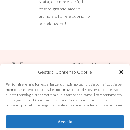
stata, e sempre sarà, il
nostro grande amore.
Siamo siciliane e adoriamo
le melanzane!
Mamma e Figlia in
cucina
Gestisci Consenso Cookie
Per fornire le migliori esperienze, utilizziamo tecnologie come i cookie per
memorizzare e/o accedere alle informazioni del dispositivo. Il consenso a
queste tecnologie ci permetterà di elaborare dati come il comportamento
di navigazione o ID unici su questo sito. Non acconsentire o ritirare il
© COPYRIGHT
MAMMA E FIGLIA IN CUCINA
2026
. THEME BY
BLUCHIC
consenso può influire negativamente su alcune caratteristiche e funzioni.
Accetta