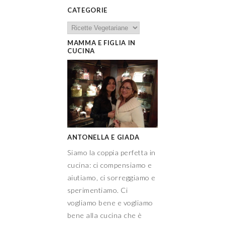
CATEGORIE
MAMMA E FIGLIA IN
CUCINA
ANTONELLA E GIADA
Siamo la coppia perfetta in
cucina: ci compensiamo e
aiutiamo, ci sorreggiamo e
sperimentiamo. Ci
vogliamo bene e vogliamo
bene alla cucina che è