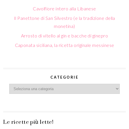
Arrosto di vitello al gin e bacche di ginepro
Caponata siciliana, la ricetta originale messinese
CATEGORIE
Le ricette più lette!
Paccheri con cozze, peperoncini verdi e pecorino
Tiramisù con uova pastorizzate a bagnomaria
Caponata siciliana, la ricetta originale messinese