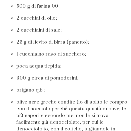
500 g di farina 00;
2 cucchiai di olio;
2 cucchiaini di sale;
25 g di lievito di birra (panetto);
1 cucchiaino raso di zucchero;
poca acqua tiepida;
300 g circa di pomodorini,
origano q.b.;
olive nere greche condite (io di solito le compro
con il nocciolo perché questa qualità di olive, le
più saporite secondo me, non le si trova
facilmente già denocciolate, per cui le
denocciolo io, con il coltello, tagliandole in