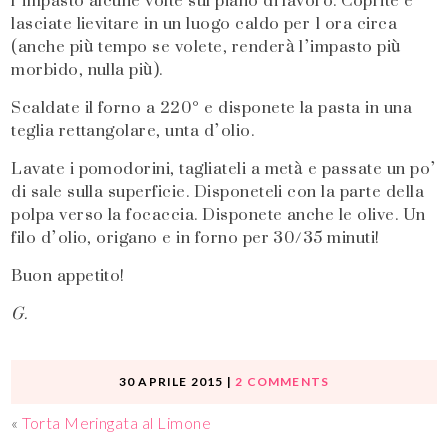
l’impasto alcune volte sul piano di lavoro. Coprite e
lasciate lievitare in un luogo caldo per 1 ora circa
(anche più tempo se volete, renderà l’impasto più
morbido, nulla più).
Scaldate il forno a 220° e disponete la pasta in una
teglia rettangolare, unta d’olio.
Lavate i pomodorini, tagliateli a metà e passate un po’
di sale sulla superficie. Disponeteli con la parte della
polpa verso la focaccia. Disponete anche le olive. Un
filo d’olio, origano e in forno per 30/35 minuti!
Buon appetito!
G.
30 APRILE 2015
|
2 COMMENTS
«
Torta Meringata al Limone