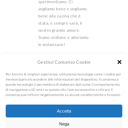
Siamo siciliane e adoriamo
le melanzane!
Mamma e Figlia in
cucina
Gestisci Consenso Cookie
Per fornire le migliori esperienze, utilizziamo tecnologie come i cookie per
memorizzare e/o accedere alle informazioni del dispositivo. Il consenso a
queste tecnologie ci permetterà di elaborare dati come il comportamento
di navigazione o ID unici su questo sito. Non acconsentire o ritirare il
© COPYRIGHT
MAMMA E FIGLIA IN CUCINA
2026
. THEME BY
BLUCHIC
consenso può influire negativamente su alcune caratteristiche e funzioni.
Accetta
Nega