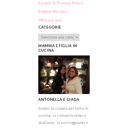
MAMMA E FIGLIA IN
CUCINA
ANTONELLA E GIADA
Siamo la coppia perfetta in
cucina: ci compensiamo e
aiutiamo, ci sorreggiamo e
sperimentiamo. Ci
vogliamo bene e vogliamo
bene alla cucina che è
stata, e sempre sarà, il
nostro grande amore.