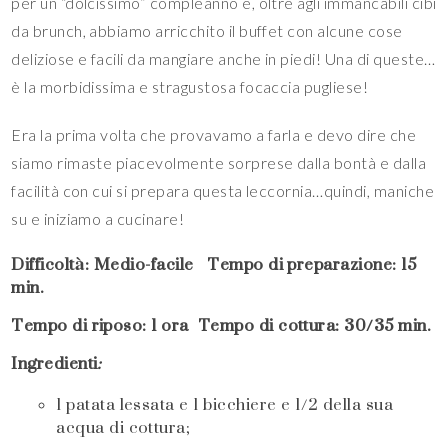
per un “dolcissimo” compleanno e, oltre agli immancabili cibi
da brunch, abbiamo arricchito il buffet con alcune cose
deliziose e facili da mangiare anche in piedi! Una di queste…
è la morbidissima e stragustosa focaccia pugliese!
Era la prima volta che provavamo a farla e devo dire che
siamo rimaste piacevolmente sorprese dalla bontà e dalla
facilità con cui si prepara questa leccornia…quindi, maniche
su e iniziamo a cucinare!
Difficoltà: Medio-facile Tempo di preparazione: 15
min.
Tempo di riposo: 1 ora Tempo di cottura: 30/35 min.
Ingredienti
:
1 patata lessata e 1 bicchiere e 1/2 della sua
acqua di cottura;