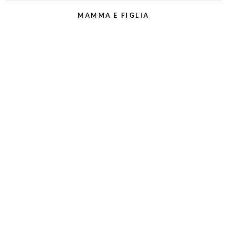
MAMMA E FIGLIA
Siciliane, cresciute e pasciute in una famiglia che, da
generazioni, adora in egual misura cucinare e mangiare. Mia